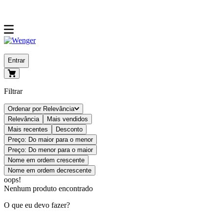
Entrar
Filtrar
Ordenar por
Relevância
Relevância
Mais vendidos
Mais recentes
Desconto
Preço: Do maior para o menor
Preço: Do menor para o maior
Nome em ordem crescente
Nome em ordem decrescente
oops!
Nenhum produto encontrado
O que eu devo fazer?