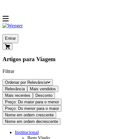
Entrar
Artigos para Viagem
Filtrar
Ordenar por
Relevância
Relevância
Mais vendidos
Mais recentes
Desconto
Preço: Do maior para o menor
Preço: Do menor para o maior
Nome em ordem crescente
Nome em ordem decrescente
Institucional
Bem Vindo