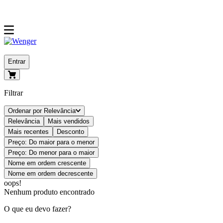
Entrar
Filtrar
Ordenar por
Relevância
Relevância
Mais vendidos
Mais recentes
Desconto
Preço: Do maior para o menor
Preço: Do menor para o maior
Nome em ordem crescente
Nome em ordem decrescente
oops!
Nenhum produto encontrado
O que eu devo fazer?