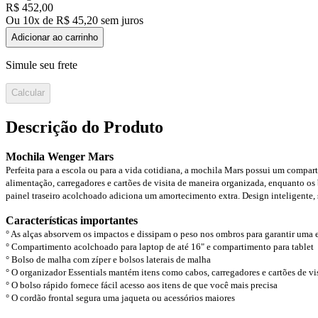
R$
452
,
00
Ou
10
x de
R$
45
,
20
sem juros
Adicionar ao carrinho
Simule seu frete
Calcular
Descrição do Produto
Mochila Wenger Mars
Perfeita para a escola ou para a vida cotidiana, a mochila Mars possui um compart
alimentação, carregadores e cartões de visita de maneira organizada, enquanto os 
painel traseiro acolchoado adiciona um amortecimento extra. Design inteligente, 
Características importantes
° As alças absorvem os impactos e dissipam o peso nos ombros para garantir uma e
° Compartimento acolchoado para laptop de até 16" e compartimento para tablet
° Bolso de malha com zíper e bolsos laterais de malha
° O organizador Essentials mantém itens como cabos, carregadores e cartões de vis
° O bolso rápido fornece fácil acesso aos itens de que você mais precisa
° O cordão frontal segura uma jaqueta ou acessórios maiores